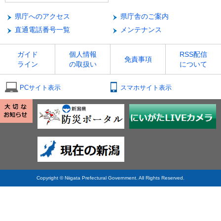
県庁へのアクセス
県庁舎のご案内
直通電話番号一覧
メンテナンス
ガイド
個人情報
RSS配信
免責事項
ライン
の取扱い
について
PCサイト表示
スマホサイト表示
Copyright © Niigata Prefectural Government. All Rights Reserved.