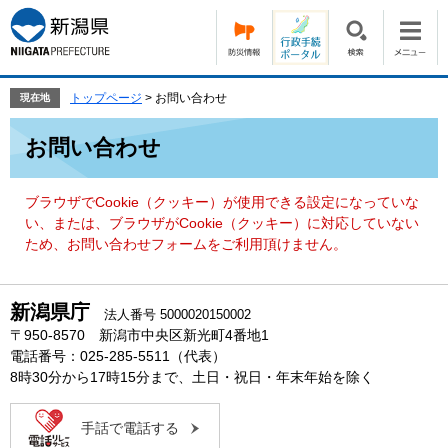
ペ
メ
ー
ニ
ジ
ュ
の
ー
先
を
トップページ
>
お問い合わせ
現在地
頭
飛
本
で
ば
お問い合わせ
文
す。
し
て
本
ブラウザでCookie（クッキー）が使用できる設定になっていな
文
い、または、ブラウザがCookie（クッキー）に対応していない
へ
ため、お問い合わせフォームをご利用頂けません。
新潟県庁
法人番号 5000020150002
〒950-8570 新潟市中央区新光町4番地1
電話番号：025-285-5511（代表）
8時30分から17時15分まで、土日・祝日・年末年始を除く
手話で電話する