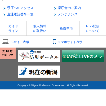
県庁へのアクセス
県庁舎のご案内
直通電話番号一覧
メンテナンス
ガイド
個人情報
RSS配信
免責事項
ライン
の取扱い
について
PCサイト表示
スマホサイト表示
Copyright © Niigata Prefectural Government. All Rights Reserved.