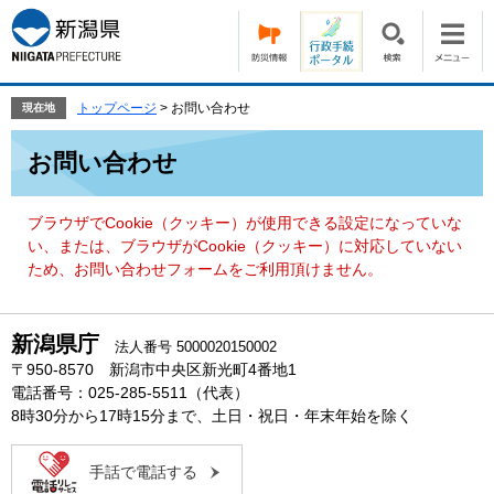
ペ
メ
ー
ニ
ジ
ュ
の
ー
先
を
トップページ
>
お問い合わせ
現在地
頭
飛
本
で
ば
お問い合わせ
文
す。
し
て
本
ブラウザでCookie（クッキー）が使用できる設定になっていな
文
い、または、ブラウザがCookie（クッキー）に対応していない
へ
ため、お問い合わせフォームをご利用頂けません。
新潟県庁
法人番号 5000020150002
〒950-8570 新潟市中央区新光町4番地1
電話番号：025-285-5511（代表）
8時30分から17時15分まで、土日・祝日・年末年始を除く
手話で電話する