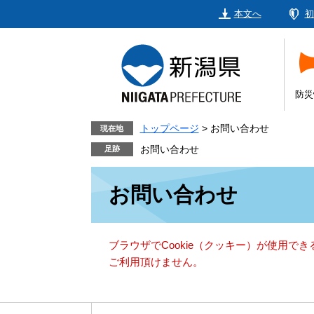
ペ
メ
本文へ
初
ー
ニ
ジ
ュ
の
ー
先
を
頭
飛
防災
で
ば
す。
し
トップページ
>
お問い合わせ
現在地
て
お問い合わせ
本
本
文
お問い合わせ
文
へ
ブラウザでCookie（クッキー）が使用で
ご利用頂けません。