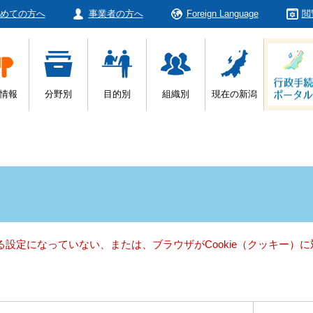
めての方へ
事業者の方へ
Foreign Language
閲
情報
分野別
目的別
組織別
現在の新潟
きる設定になっていない、または、ブラウザがCookie（クッキー