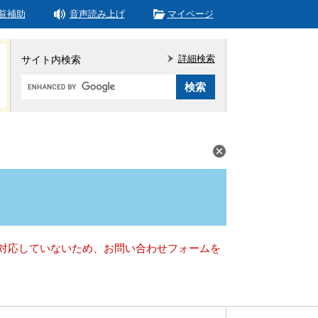
覧補助
音声読み上げ
マイページ
詳細検索
サイト内検索
Google
カ
ス
タ
ム
検
索
）に対応していないため、お問い合わせフォームを